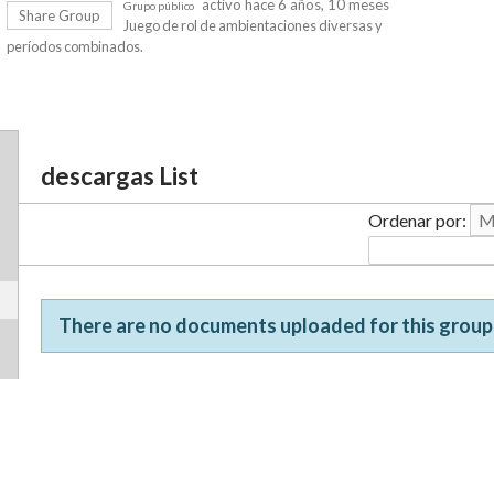
activo hace 6 años, 10 meses
Grupo público
Share Group
Juego de rol de ambientaciones diversas y
períodos combinados.
descargas List
Ordenar por:
There are no documents uploaded for this group