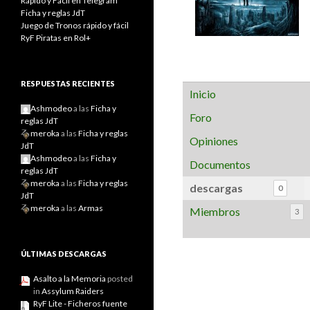
Rápido y Fácil en Telegram
Ficha y reglas JdT
Juego de Tronos rápido y fácil
RyF Piratas en Rol+
RESPUESTAS RECIENTES
Inicio
Ashmodeo
a las
Ficha y
Foro
reglas JdT
meroka
a las
Ficha y reglas
Opiniones
JdT
Ashmodeo
a las
Ficha y
Documentos
reglas JdT
meroka
a las
Ficha y reglas
descargas
0
JdT
meroka
a las
Armas
Miembros
3
ÚLTIMAS DESCARGAS
Asalto a la Memoria
posted
in
Assylum Raiders
RyF Lite - Ficheros fuente