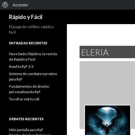
Acerca
Acceder
Buscar
de
Rápido y Fácil
WordPress
El juego de rol libre, rápido y
fácil
ENTRADAS RECIENTES
ELERIA
Nace Dado Objetivo, la revista
de Rápido y Fácil
Road to RyF 3.5
Sistema de combate narrativo
para RyF
Fundamentos de diseño:
personalizando RyF
To roll or not to roll
DEBATES RECIENTES
Mini pantalla para RyF