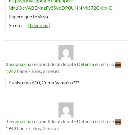
https://drive.google.com/open?
id=1OcVABENnzFy5SkdDP0UNNMlS72CKrp-D
Espero que te sirva.
En cu…
[Leer más]
thexjonax
ha respondido al debate
Defensa
en el foro
1942
hace 7 años, 2 meses
Es sistema d10, Como Vampiro???
thexjonax
ha respondido al debate
Defensa
en el foro
1942
hace 7 años, 2 meses