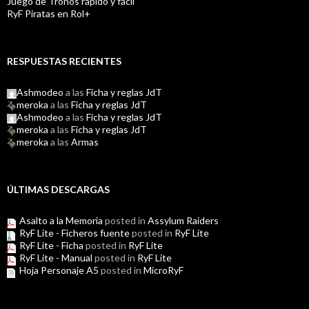
Juego de Tronos rápido y fácil
RyF Piratas en Rol+
RESPUESTAS RECIENTES
Ashmodeo
a las
Ficha y reglas JdT
meroka
a las
Ficha y reglas JdT
Ashmodeo
a las
Ficha y reglas JdT
meroka
a las
Ficha y reglas JdT
meroka
a las
Armas
ÚLTIMAS DESCARGAS
Asalto a la Memoria
posted in
Assylum Raiders
RyF Lite - Ficheros fuente
posted in
RyF Lite
RyF Lite - Ficha
posted in
RyF Lite
RyF Lite - Manual
posted in
RyF Lite
Hoja Personaje A5
posted in
MicroRyF