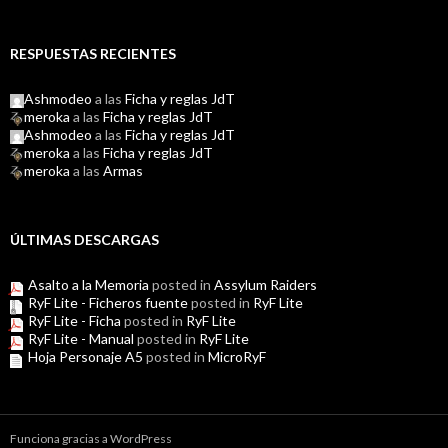
RESPUESTAS RECIENTES
Ashmodeo
a las
Ficha y reglas JdT
meroka
a las
Ficha y reglas JdT
Ashmodeo
a las
Ficha y reglas JdT
meroka
a las
Ficha y reglas JdT
meroka
a las
Armas
ÚLTIMAS DESCARGAS
Asalto a la Memoria
posted in
Assylum Raiders
RyF Lite - Ficheros fuente
posted in
RyF Lite
RyF Lite - Ficha
posted in
RyF Lite
RyF Lite - Manual
posted in
RyF Lite
Hoja Personaje A5
posted in
MicroRyF
Funciona gracias a WordPress