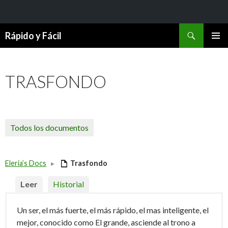
Buscar
Rápido y Fácil
SALTAR
MENÚ
AL
PRINCI
CONTENIDO
TRASFONDO
Todos los documentos
Eleria’s Docs
▸
Trasfondo
Leer
Historial
Un ser, el más fuerte, el más rápido, el mas inteligente, el
mejor, conocido como El grande, asciende al trono a