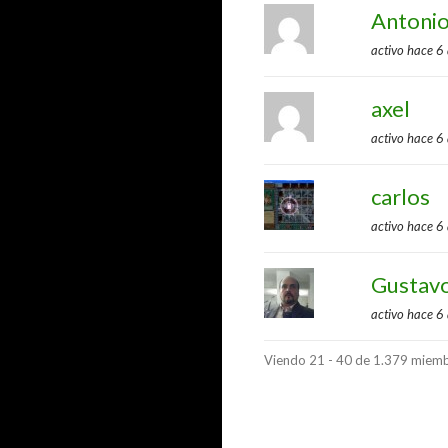
Antoni
activo hace 6
axel
activo hace 6
carlos
activo hace 6
Gustav
activo hace 6
Viendo 21 - 40 de 1.379 miemb