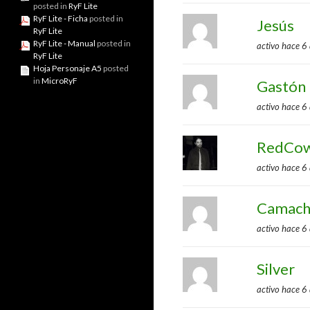
posted in
RyF Lite
RyF Lite - Ficha
posted in
Jesús
RyF Lite
RyF Lite - Manual
posted in
activo hace 6
RyF Lite
Hoja Personaje A5
posted
in
MicroRyF
Gastón
activo hace 6
RedCo
activo hace 6
Camac
activo hace 6
Silver
activo hace 6