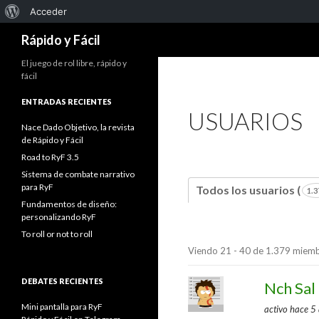
Acerca
Acceder
Buscar
de
Rápido y Fácil
WordPress
El juego de rol libre, rápido y
fácil
ENTRADAS RECIENTES
USUARIOS
Nace Dado Objetivo, la revista
de Rápido y Fácil
Road to RyF 3.5
Sistema de combate narrativo
para RyF
Todos los usuarios (
1.3
Fundamentos de diseño:
personalizando RyF
To roll or not to roll
Viendo 21 - 40 de 1.379 miemb
Directorio
DEBATES RECIENTES
de
Nch Sal
miembros
Mini pantalla para RyF
activo hace 5