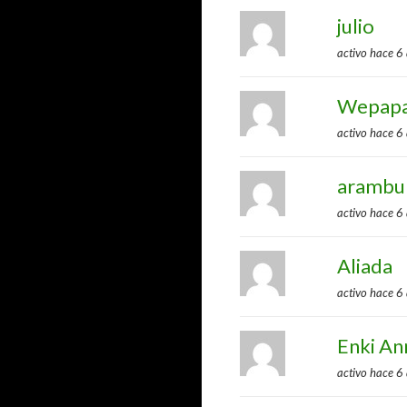
julio
activo hace 6
Wepap
activo hace 6
arambu
activo hace 6
Aliada
activo hace 6
Enki An
activo hace 6