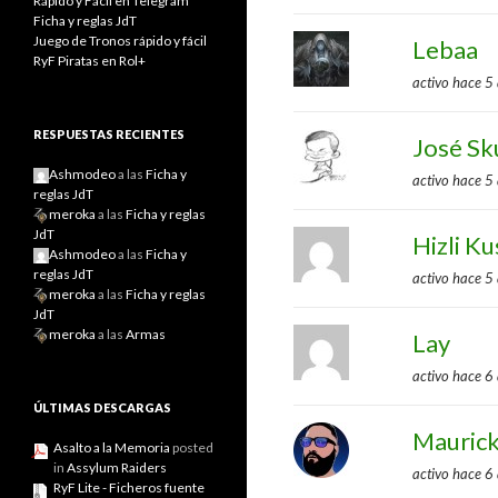
Rápido y Fácil en Telegram
Ficha y reglas JdT
Juego de Tronos rápido y fácil
Lebaa
RyF Piratas en Rol+
activo hace 5
RESPUESTAS RECIENTES
José Sk
Ashmodeo
a las
Ficha y
activo hace 5
reglas JdT
meroka
a las
Ficha y reglas
JdT
Hizli Ku
Ashmodeo
a las
Ficha y
reglas JdT
activo hace 5
meroka
a las
Ficha y reglas
JdT
meroka
a las
Armas
Lay
activo hace 6
ÚLTIMAS DESCARGAS
Maurick
Asalto a la Memoria
posted
in
Assylum Raiders
activo hace 6
RyF Lite - Ficheros fuente