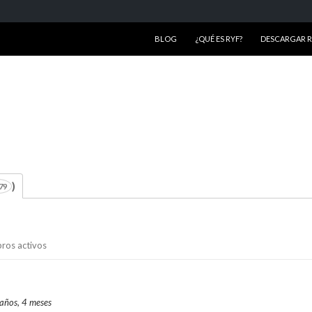
SALTAR AL CONTENIDO
BLOG
¿QUÉ ES RYF?
DESCARGAR RY
)
79
ros activos
 años, 4 meses