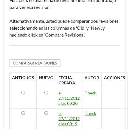
Haz click en una fecha de revisión de la lista aquí abajo
para ver esa revisión.
Alternativamente, usted puede comparar dos revisiones
seleccionando en las colúmnas de 'Old' y 'New', y
haciendo click en 'Compare Revisions'.
ANTIGUOS
NUEVO
FECHA
AUTOR
ACCIONES
CREADA
ANTIGUOS
NUEVO
el
Theck
27/11/2012
a las 00:20
ANTIGUOS
NUEVO
el
Theck
27/11/2012
a las 00:19