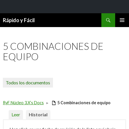
Buscar
Rápido y Fácil
SALTAR
MENÚ
AL
PRINCI
CONTENIDO
5 COMBINACIONES DE
EQUIPO
Todos los documentos
RyF Núcleo 3.X’s Docs
▸
5 Combinaciones de equipo
Leer
Historial